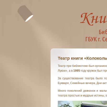
Театр книги «Колоколь
Театр при библиотеке был организ
Лукое», а в
1995
году кружок был пр
За существование театра было по
Букваря, Семейные вечера, Дни акт
Много поколений девчонок и маль
театра простые и мудрые истины, 