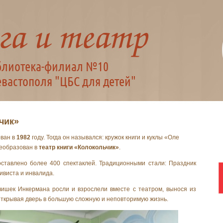
чик»
ован в
1982
году. Тогда он назывался: кружок книги и куклы «Оле
еобразован в
театр книги «Колокольчик»
.
ставлено более 400 спектаклей. Традиционными стали: Праздник
ивиста и инвалида.
чишек Инкермана росли и взрослели вместе с театром, вынося из
открывая дверь в большую сложную и неповторимую жизнь.